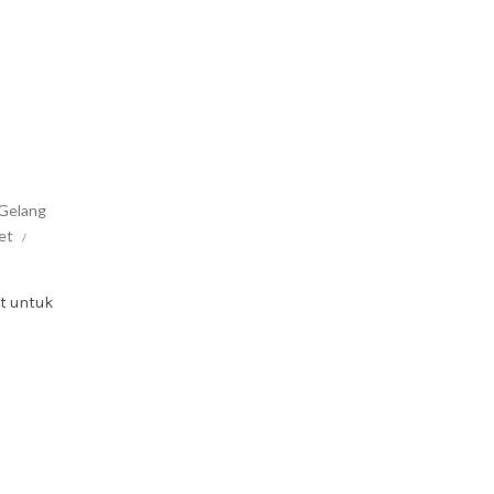
Gelang
et
et untuk