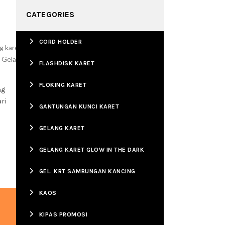
CATEGORIES
CORD HOLDER
g karet
,
Gelang
FLASHDISK KARET
FLOKING KARET
ng
ri
GANTUNGAN KUNCI KARET
GELANG KARET
GELANG KARET GLOW IN THE DARK
GEL. KRT SAMBUNGAN KANCING
KAOS
KIPAS PROMOSI