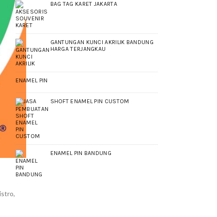
BAG TAG KARET JAKARTA
GANTUNGAN KUNCI AKRILIK BANDUNG
HARGA TERJANGKAU
ENAMEL PIN
SHOFT ENAMEL PIN CUSTOM
ENAMEL PIN BANDUNG
istro
,