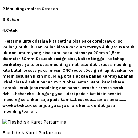
2.Moulding/matres Cetakan
3.Bahan
4.Cetak
Pertama,untuk design kita setting bisa pake coreldraw di pc
kalian,untuk ukuran kalian bisa ukur diameternya dulu,terus untuk
ukuran umum yang bisa kami pakai biasanya 20cm x 1,5cm
diameter 60mm.Sesudah design siap, kalian tinggal ke tahap
berikutnya yaitu proses moulding/matres.untuk proses moulding
kita butuh proses pakai mesin CNC router,Design di aplikasikan ke
mesin.sesudah bikin moulding kita siapkan bahan karetnya,bahan
lokal biasa disebut bahan PVC rubber lentur. Nanti kami share
kontak untuk jasa moulding dan bahan.Terakhir proses cetak
deh…..hehehehe….bingung yaa….dari pada ribet bikin sendiri
mending serahkan saja pada kami….becanda….serius amat……
wkwkwkwk..ok selanjutnya saya share kontak untuk jasa
moulding/bahan.
Flashdisk Karet Pertamina