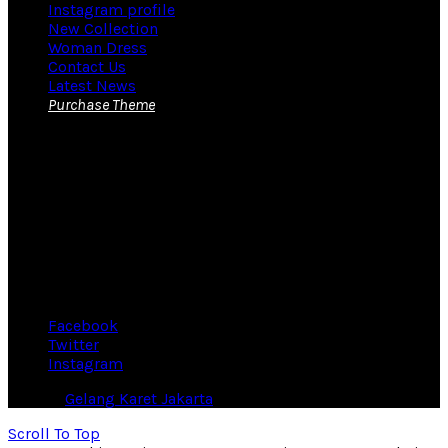
Instagram profile
New Collection
Woman Dress
Contact Us
Latest News
Purchase Theme
KONTAK KAMI
Yudi
Tel/WA:
085316029435
E-mail :
pin.enamel11@gmail.com
Workshop : Jalan. Curug Candung Dalam No. 14C,
Mekarwangi, Kec. Bojongloa Kidul, Bandung – Jawa Barat
Facebook
Twitter
Instagram
© 2026
Gelang Karet Jakarta
. All rights reserved
Scroll To Top