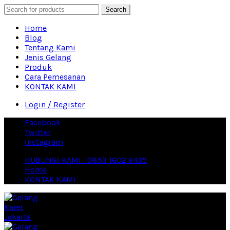
Search
Home
Blog
Tentang Kami
Jenis Gelang
Produk
Cara Pemesanan
KONTAK KAMI
Login / Register
Facebook
Twitter
Instagram
HUBUNGI KAMI : 0853 1602 9435
Home
KONTAK KAMI