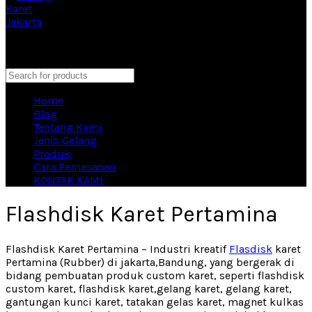
Eproduction Merchandise Vendor Souvenir Terbesar di
Indonesia
close
Search
Home
Blog
Tentang Kami
Jenis Gelang
Produk
Cara Pemesanan
KONTAK KAMI
Flashdisk Karet Pertamina
Flashdisk Karet Pertamina – Industri kreatif
Flasdisk
karet
Pertamina (Rubber) di jakarta,Bandung, yang bergerak di
bidang pembuatan produk custom karet, seperti flashdisk
custom karet, flashdisk karet,gelang karet, gelang karet,
gantungan kunci karet, tatakan gelas karet, magnet kulkas