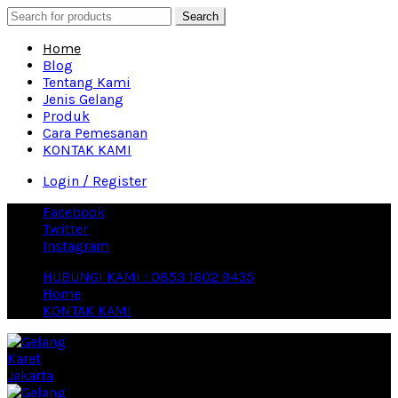
Search
Home
Blog
Tentang Kami
Jenis Gelang
Produk
Cara Pemesanan
KONTAK KAMI
Login / Register
Facebook
Twitter
Instagram
HUBUNGI KAMI : 0853 1602 9435
Home
KONTAK KAMI