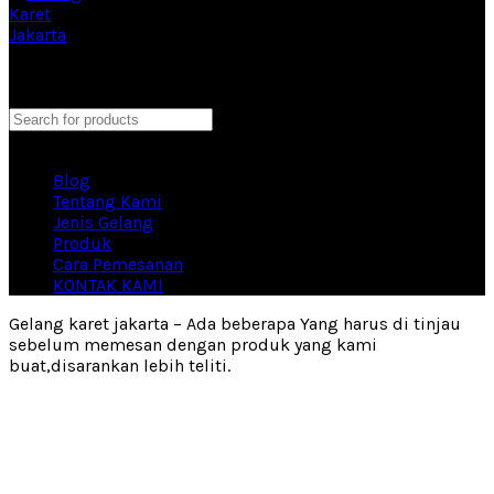
Eproduction Merchandise Vendor Souvenir Terbesar di
Indonesia
close
Search
Home
Blog
Tentang Kami
Jenis Gelang
Produk
Cara Pemesanan
KONTAK KAMI
Gelang karet jakarta – Ada beberapa Yang harus di tinjau
sebelum memesan dengan produk yang kami
buat,disarankan lebih teliti.