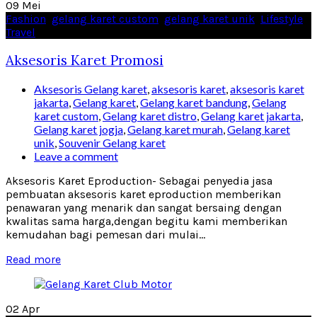
09
Mei
Fashion
,
gelang karet custom
,
gelang karet unik
,
Lifestyle
,
Travel
Aksesoris Karet Promosi
Aksesoris Gelang karet
,
aksesoris karet
,
aksesoris karet
jakarta
,
Gelang karet
,
Gelang karet bandung
,
Gelang
karet custom
,
Gelang karet distro
,
Gelang karet jakarta
,
Gelang karet jogja
,
Gelang karet murah
,
Gelang karet
unik
,
Souvenir Gelang karet
Leave a comment
Aksesoris Karet Eproduction- Sebagai penyedia jasa
pembuatan aksesoris karet eproduction memberikan
penawaran yang menarik dan sangat bersaing dengan
kwalitas sama harga,dengan begitu kami memberikan
kemudahan bagi pemesan dari mulai...
Read more
02
Apr