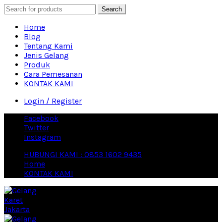
Search
Home
Blog
Tentang Kami
Jenis Gelang
Produk
Cara Pemesanan
KONTAK KAMI
Login / Register
Facebook
Twitter
Instagram
HUBUNGI KAMI : 0853 1602 9435
Home
KONTAK KAMI