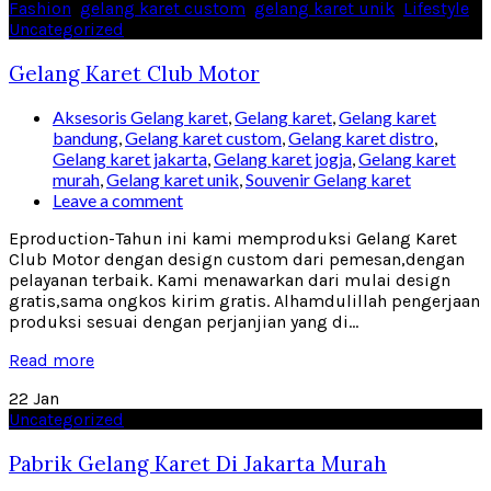
Fashion
,
gelang karet custom
,
gelang karet unik
,
Lifestyle
,
Uncategorized
Gelang Karet Club Motor
Aksesoris Gelang karet
,
Gelang karet
,
Gelang karet
bandung
,
Gelang karet custom
,
Gelang karet distro
,
Gelang karet jakarta
,
Gelang karet jogja
,
Gelang karet
murah
,
Gelang karet unik
,
Souvenir Gelang karet
Leave a comment
Eproduction-Tahun ini kami memproduksi Gelang Karet
Club Motor dengan design custom dari pemesan,dengan
pelayanan terbaik. Kami menawarkan dari mulai design
gratis,sama ongkos kirim gratis. Alhamdulillah pengerjaan
produksi sesuai dengan perjanjian yang di...
Read more
22
Jan
Uncategorized
Pabrik Gelang Karet Di Jakarta Murah