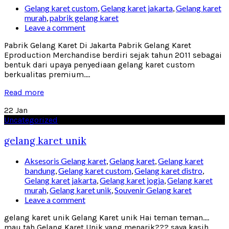
Gelang karet custom
,
Gelang karet jakarta
,
Gelang karet
murah
,
pabrik gelang karet
Leave a comment
Pabrik Gelang Karet Di Jakarta Pabrik Gelang Karet
Eproduction Merchandise berdiri sejak tahun 2011 sebagai
bentuk dari upaya penyediaan gelang karet custom
berkualitas premium....
Read more
22
Jan
Uncategorized
gelang karet unik
Aksesoris Gelang karet
,
Gelang karet
,
Gelang karet
bandung
,
Gelang karet custom
,
Gelang karet distro
,
Gelang karet jakarta
,
Gelang karet jogja
,
Gelang karet
murah
,
Gelang karet unik
,
Souvenir Gelang karet
Leave a comment
gelang karet unik Gelang Karet unik Hai teman teman….
mau tah Gelang Karet Unik yang menarik??? saya kasih...