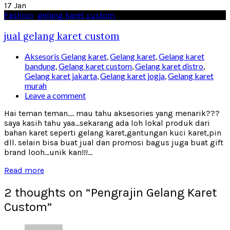
17
Jan
Fashion
,
gelang karet custom
jual gelang karet custom
Aksesoris Gelang karet
,
Gelang karet
,
Gelang karet
bandung
,
Gelang karet custom
,
Gelang karet distro
,
Gelang karet jakarta
,
Gelang karet jogja
,
Gelang karet
murah
Leave a comment
Hai teman teman.... mau tahu aksesories yang menarik???
saya kasih tahu yaa...sekarang ada loh lokal produk dari
bahan karet seperti gelang karet,gantungan kuci karet,pin
dll. selain bisa buat jual dan promosi bagus juga buat gift
brand looh...unik kan!!!...
Read more
2 thoughts on “
Pengrajin Gelang Karet
Custom
”