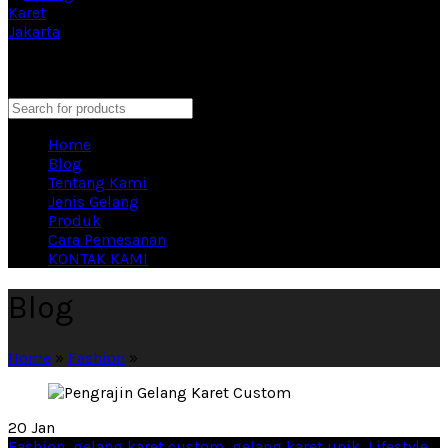
Eproduction Merchandise Vendor Souvenir Terbesar di
Indonesia
close
Search
Home
Blog
Tentang Kami
Jenis Gelang
Produk
Cara Pemesanan
KONTAK KAMI
Blog
Home
»
Fashion
»
20
Jan
Fashion
,
gelang karet custom
,
gelang karet unik
,
Lifestyle
,