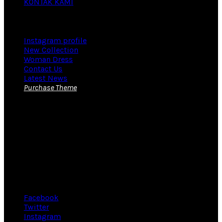
KONTAK KAMI
Footer Menu
Instagram profile
New Collection
Woman Dress
Contact Us
Latest News
Purchase Theme
KONTAK KAMI
Yudi
Tel/WA:
085316029435
E-mail :
pin.enamel11@gmail.com
Workshop : Jalan. Curug Candung Dalam No. 14C,
Mekarwangi, Kec. Bojongloa Kidul, Bandung – Jawa Barat
Facebook
Twitter
Instagram