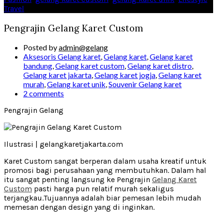
Travel
Pengrajin Gelang Karet Custom
Posted by
admin@gelang
Aksesoris Gelang karet
,
Gelang karet
,
Gelang karet
bandung
,
Gelang karet custom
,
Gelang karet distro
,
Gelang karet jakarta
,
Gelang karet jogja
,
Gelang karet
murah
,
Gelang karet unik
,
Souvenir Gelang karet
2 comments
Pengrajin Gelang
Ilustrasi | gelangkaretjakarta.com
Karet Custom sangat berperan dalam usaha kreatif untuk
promosi bagi perusahaan yang membutuhkan. Dalam hal
itu sangat penting langsung ke Pengrajin
Gelang Karet
Custom
pasti harga pun relatif murah sekaligus
terjangkau.Tujuannya adalah biar pemesan lebih mudah
memesan dengan design yang di inginkan.