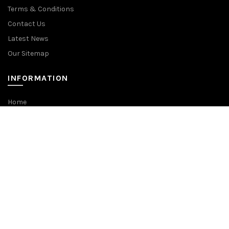
Terms & Conditions
Contact Us
Latest News
Our Sitemap
INFORMATION
Home
Blog
Tentang Kami
Jenis Gelang
Produk
Cara Pemesanan
KONTAK KAMI
FOOTER MENU