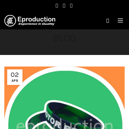
BLOG
Home
Fashion
02
APR