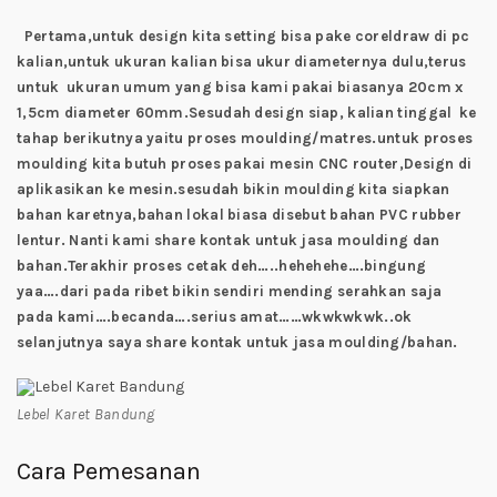
Pertama,untuk design kita setting bisa pake coreldraw di pc
kalian,untuk ukuran kalian bisa ukur diameternya dulu,terus
untuk ukuran umum yang bisa kami pakai biasanya 20cm x
1,5cm diameter 60mm.Sesudah design siap, kalian tinggal ke
tahap berikutnya yaitu proses moulding/matres.untuk proses
moulding kita butuh proses pakai mesin CNC router,Design di
aplikasikan ke mesin.sesudah bikin moulding kita siapkan
bahan karetnya,bahan lokal biasa disebut bahan PVC rubber
lentur. Nanti kami share kontak untuk jasa moulding dan
bahan.Terakhir proses cetak deh…..hehehehe….bingung
yaa….dari pada ribet bikin sendiri mending serahkan saja
pada kami….becanda….serius amat……wkwkwkwk..ok
selanjutnya saya share kontak untuk jasa moulding/bahan.
Lebel Karet Bandung
Cara Pemesanan