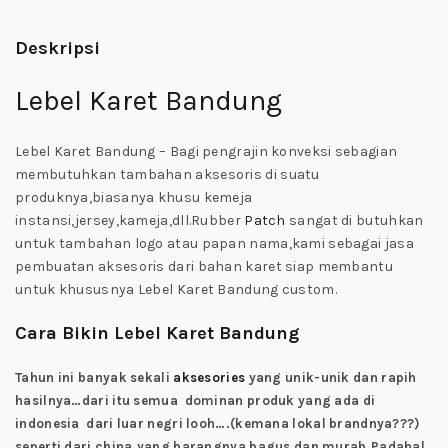
Deskripsi
Lebel Karet Bandung
Lebel Karet Bandung – Bagi pengrajin konveksi sebagian
membutuhkan tambahan aksesoris di suatu
produknya,biasanya khusu kemeja
instansi,jersey,kameja,dll.Rubber
Patch
sangat di butuhkan
untuk tambahan logo atau papan nama,kami sebagai jasa
pembuatan aksesoris dari bahan karet siap membantu
untuk khususnya Lebel Karet Bandung custom.
Cara Bikin Lebel Karet Bandung
Tahun ini banyak sekali
aksesories
yang unik-unik dan rapih
hasilnya…dari itu semua dominan produk yang ada di
indonesia dari luar negri looh….(kemana lokal brandnya???)
seperti dari china,yang barangnya bagus dan murah.Padahal