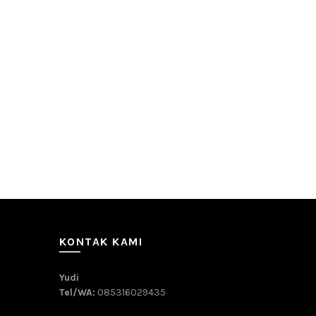
KONTAK KAMI
Yudi
Tel/WA:
085316029435