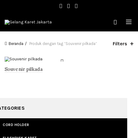
Filters
Beranda
Produk dengan tag “Souvenir pilkada”
Souvenir pilkada
ATEGORIES
CORD HOLDER
FLASHDISK KARET