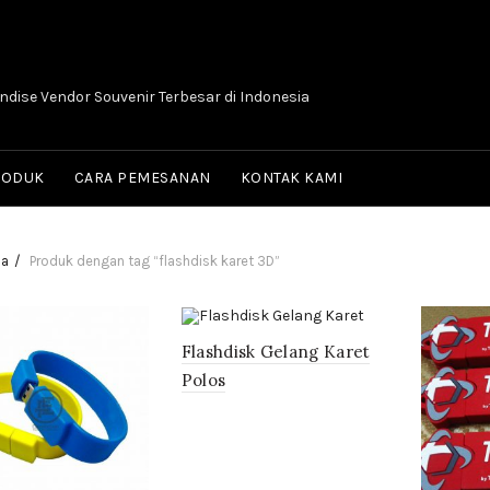
dise Vendor Souvenir Terbesar di Indonesia
RODUK
CARA PEMESANAN
KONTAK KAMI
da
Produk dengan tag “flashdisk karet 3D”
Flashdisk Gelang Karet
Polos