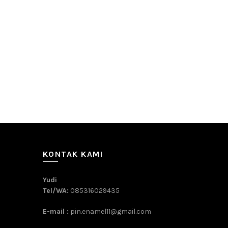
KONTAK KAMI
Yudi
Tel/WA:
085316029435
E-mail :
pin.enamel11@gmail.com